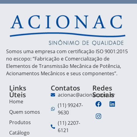
Somos uma empresa com certificação ISO 9001:2015
no escopo: “Fabricação e Comercialização de
Elementos de Transmissão Mecânica de Potência,
Acionamentos Mecânicos e seus componentes”.
Links
Contatos
Redes
Úteis
Sociais
acionac@acionac.com.br
Home
(11) 99247-
Quem somos
9630
Produtos
(11) 2207-
6121
Catálogo