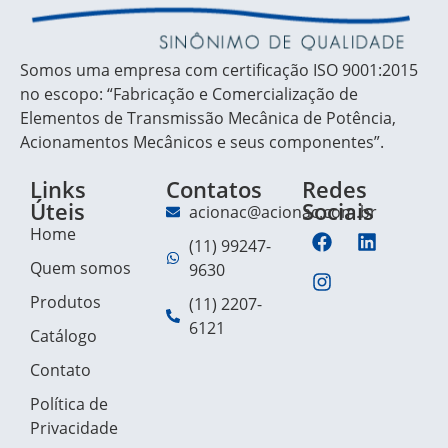
Somos uma empresa com certificação ISO 9001:2015
no escopo: “Fabricação e Comercialização de
Elementos de Transmissão Mecânica de Potência,
Acionamentos Mecânicos e seus componentes”.
Links
Contatos
Redes
Úteis
Sociais
acionac@acionac.com.br
Home
(11) 99247-
Quem somos
9630
Produtos
(11) 2207-
6121
Catálogo
Contato
Política de
Privacidade