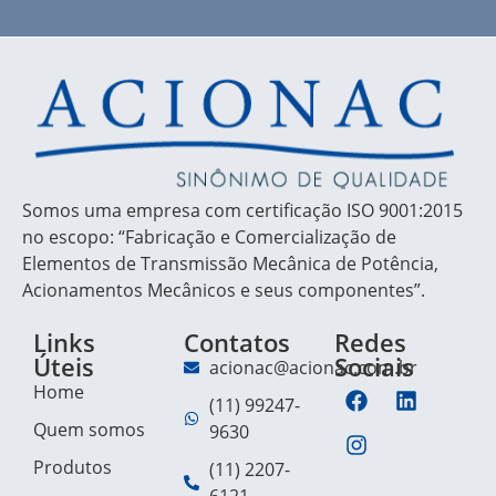
Somos uma empresa com certificação ISO 9001:2015
no escopo: “Fabricação e Comercialização de
Elementos de Transmissão Mecânica de Potência,
Acionamentos Mecânicos e seus componentes”.
Links
Contatos
Redes
Úteis
Sociais
acionac@acionac.com.br
Home
(11) 99247-
Quem somos
9630
Produtos
(11) 2207-
6121